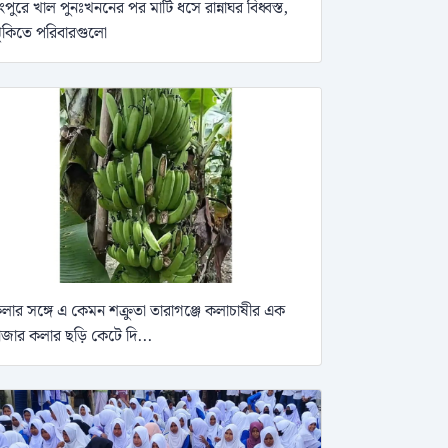
ংপুরে খাল পুনঃখননের পর মাটি ধসে রান্নাঘর বিধ্বস্ত,
ুঁকিতে পরিবারগুলো
লার সঙ্গে এ কেমন শক্রুতা তারাগঞ্জে কলাচাষীর এক
াজার কলার ছড়ি কেটে দি...