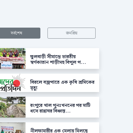
সর্বশেষ
জনপ্রিয়
ফুলবাড়ী সীমান্তে ভারতীয়
স্বর্ণকাতান শাড়ীসহ বিপুল প...
বিরলে বজ্রপাতে এক কৃষি শ্রমিকের
মৃত্যু
রংপুরে খাল পুনঃখননের পর মাটি
ধসে রান্নাঘর বিধ্বস্ত...
নীলফামারীর এক মেলায় মিলছে