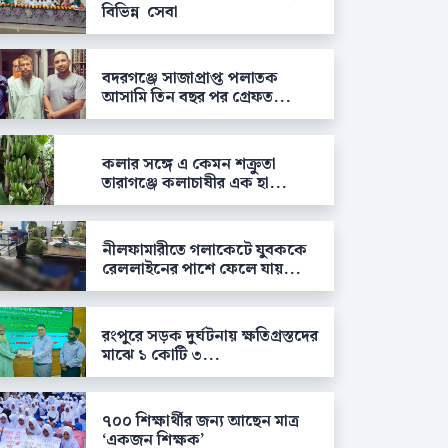
বিভিন্ন সেবা
বদরগঞ্জে সাজাপ্রাপ্ত পলাতক
আসামি তিন বছর পর গ্রেফত...
কলার সঙ্গে এ কেমন শক্রুতা
তারাগঞ্জে কলাচাষীর এক হা...
নীলফামারীতে গলাকেটে যুবককে
রেললাইনের পাশে ফেলে যায়...
রংপুরে সড়ক দুর্ঘটনায় ক্ষতিগ্রস্তদের
মাঝে ১ কোটি ৩...
৭০০ শিক্ষার্থীর জন্য আছেন মাত্র
‘একজন শিক্ষক’