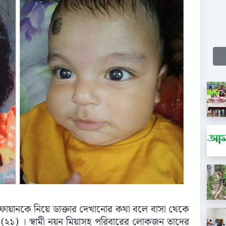
োয়ানকে নিয়ে ডাক্তার দেখানোর কথা বলে বাসা থেকে
যা (২১) । স্বামী নয়ন মিয়াসহ পরিবারের লোকজন তাদের