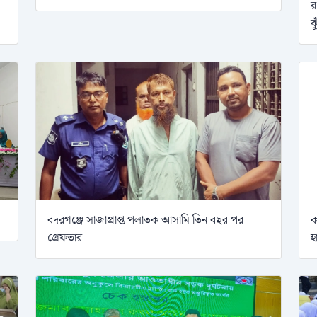
র
ঝ
বদরগঞ্জে সাজাপ্রাপ্ত পলাতক আসামি তিন বছর পর
ক
গ্রেফতার
হ