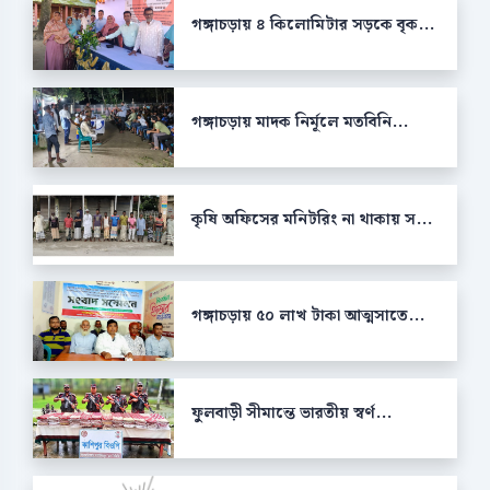
গঙ্গাচড়ায় ৪ কিলোমিটার সড়কে বৃক...
গঙ্গাচড়ায় মাদক নির্মূলে মতবিনি...
কৃষি অফিসের মনিটরিং না থাকায় স...
গঙ্গাচড়ায় ৫০ লাখ টাকা আত্মসাতে...
ফুলবাড়ী সীমান্তে ভারতীয় স্বর্ণ...