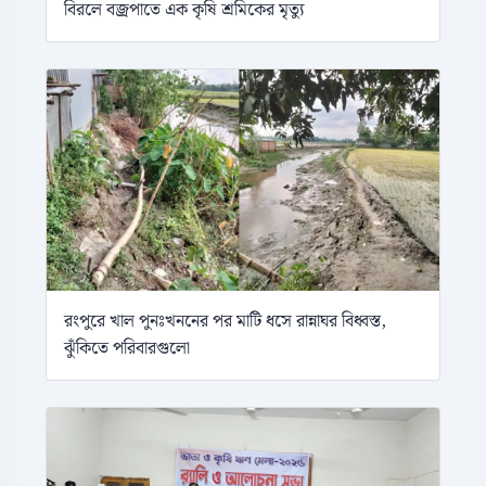
বিরলে বজ্রপাতে এক কৃষি শ্রমিকের মৃত্যু
রংপুরে খাল পুনঃখননের পর মাটি ধসে রান্নাঘর বিধ্বস্ত,
ঝুঁকিতে পরিবারগুলো