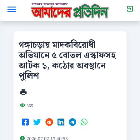
গঙ্গাচড়ায় মাদকবিরোধী
অভিযানে ৫ বোতল এস্কাফসহ
আটক ১, কঠোর অবস্থানে
পুলিশ
365
2026-07-02 13:40:53