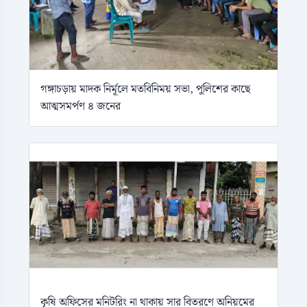
গঙ্গাচড়ায় মাদক নির্মূলে মতবিনিময় সভা, পুলিশের কাছে
আত্মসমর্পণ ৪ জনের
কৃষি অফিসের মনিটরিং না থাকায় সার বিতরণে অনিয়মের