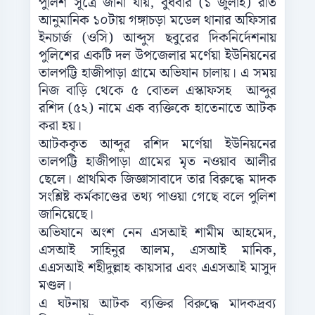
পুলিশ সূত্রে জানা যায়, বুধবার (১ জুলাই) রাত
আনুমানিক ১০টায় গঙ্গাচড়া মডেল থানার অফিসার
ইনচার্জ (ওসি) আব্দুস ছবুরের দিকনির্দেশনায়
পুলিশের একটি দল উপজেলার মর্ণেয়া ইউনিয়নের
তালপট্টি হাজীপাড়া গ্রামে অভিযান চালায়। এ সময়
নিজ বাড়ি থেকে ৫ বোতল এস্কাফসহ আব্দুর
রশিদ (৫২) নামে এক ব্যক্তিকে হাতেনাতে আটক
করা হয়।
আটককৃত আব্দুর রশিদ মর্ণেয়া ইউনিয়নের
তালপট্টি হাজীপাড়া গ্রামের মৃত নওয়াব আলীর
ছেলে। প্রাথমিক জিজ্ঞাসাবাদে তার বিরুদ্ধে মাদক
সংশ্লিষ্ট কর্মকাণ্ডের তথ্য পাওয়া গেছে বলে পুলিশ
জানিয়েছে।
অভিযানে অংশ নেন এসআই শামীম আহমেদ,
এসআই সাহিনুর আলম, এসআই মানিক,
এএসআই শহীদুল্লাহ কায়সার এবং এএসআই মাসুদ
মণ্ডল।
এ ঘটনায় আটক ব্যক্তির বিরুদ্ধে মাদকদ্রব্য