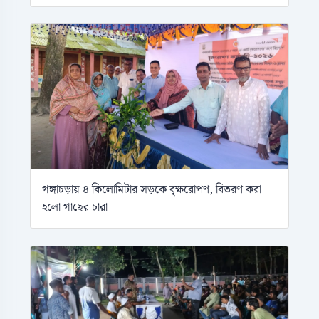
গঙ্গাচড়ায় ৪ কিলোমিটার সড়কে বৃক্ষরোপণ, বিতরণ করা
হলো গাছের চারা