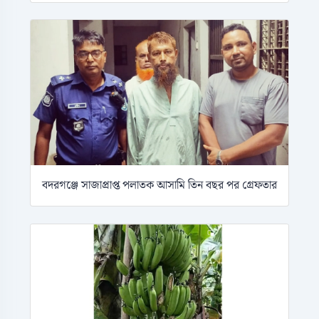
বদরগঞ্জে সাজাপ্রাপ্ত পলাতক আসামি তিন বছর পর গ্রেফতার