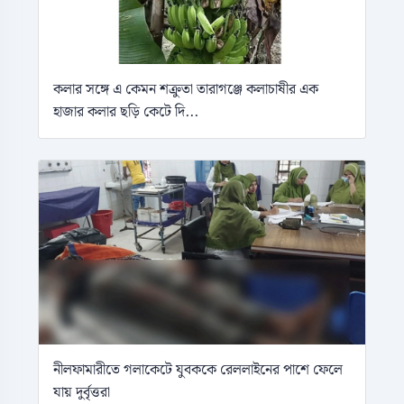
কলার সঙ্গে এ কেমন শক্রুতা তারাগঞ্জে কলাচাষীর এক
হাজার কলার ছড়ি কেটে দি...
নীলফামারীতে গলাকেটে যুবককে রেললাইনের পাশে ফেলে
যায় দুর্বৃত্তরা