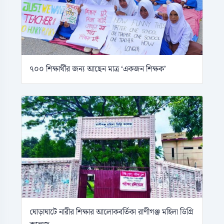
৭০০ শিক্ষার্থীর জন্য আছেন মাত্র ‘একজন শিক্ষক’
ঘোড়াঘাটে নারীর শিক্ষার আলোকবর্তিকা রাণীগঞ্জ মহিলা ডিগ্রি