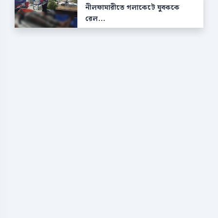
নীলফামারীতে গলাকেটে যুবককে
রেল...