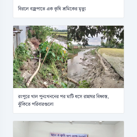
বিরলে বজ্রপাতে এক কৃষি শ্রমিকের মৃত্যু
রংপুরে খাল পুনঃখননের পর মাটি ধসে রান্নাঘর বিধ্বস্ত,
ঝুঁকিতে পরিবারগুলো