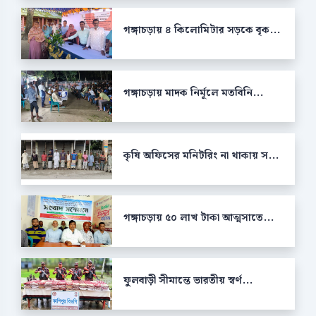
গঙ্গাচড়ায় ৪ কিলোমিটার সড়কে বৃক...
গঙ্গাচড়ায় মাদক নির্মূলে মতবিনি...
কৃষি অফিসের মনিটরিং না থাকায় স...
গঙ্গাচড়ায় ৫০ লাখ টাকা আত্মসাতে...
ফুলবাড়ী সীমান্তে ভারতীয় স্বর্ণ...