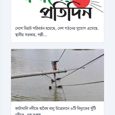
দেশে বিরাট পরিবর্তন হয়েছে, দেশ গঠনের সুযোগ এসেছে.
স্থানীয় সরকার, পল্লী...
কাটাখালি নদীতে অবৈধ বালু উত্তোলনে ৩টি বিদ্যুতের খুঁটি
নদীতে, এক সপ্তাহ...