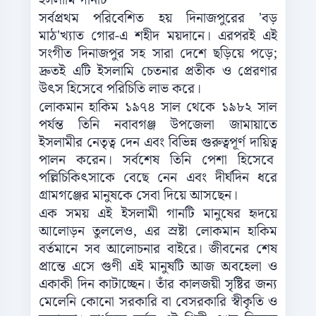
ইসলামি গানটি
সর্বপ্রথম পরিবেশিত হয় দিনাজপুরের 'বড়
মাঠ'খ্যাত গোর-এ শহীদ ময়দানে। এরপরই এই
সংগীত দিনাজপুর সহ সারা দেশে ছড়িয়ে পড়ে;
দ্রুতই এটি ইসলামি চেতনার প্রতীক ও প্রেরণার
উৎস হিসেবে পরিচিতি লাভ করে।
লোকমান হাকিম ১৯৭৪ সাল থেকে ১৯৮২ সাল
পর্যন্ত তিনি নবাবগঞ্জ উপজেলা জামায়াতে
ইসলামীর নেতৃত্ব দেন এবং বিভিন্ন গুরুত্বপূর্ণ দায়িত্ব
পালন করেন। সর্বশেষ তিনি পেশা হিসেবে
পল্লিচিকিৎসাকে বেছে নেন এবং দীর্ঘদিন ধরে
গ্রামগঞ্জের মানুষকে সেবা দিয়ে আসছেন।
এক সময় এই ইসলামী গানটি মানুষের হৃদয়ে
আলোড়ন তুললেও, এর স্রষ্টা লোকমান হাকিম
বর্তমানে সব আলোচনার বাইরে। জীবনের শেষ
প্রান্তে এসে গুণী এই মানুষটি আজ অবহেলা ও
একাকী দিন কাটাচ্ছেন। তাঁর কালজয়ী সৃষ্টির জন্য
মেলেনি কোনো সরকারি বা বেসরকারি স্বীকৃতি ও