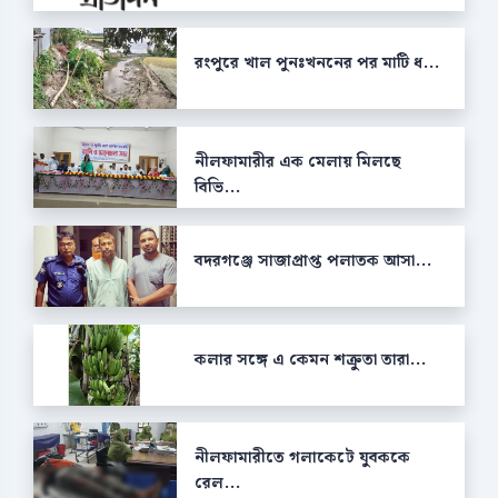
রংপুরে খাল পুনঃখননের পর মাটি ধ...
নীলফামারীর এক মেলায় মিলছে
বিভি...
বদরগঞ্জে সাজাপ্রাপ্ত পলাতক আসা...
কলার সঙ্গে এ কেমন শক্রুতা তারা...
নীলফামারীতে গলাকেটে যুবককে
রেল...