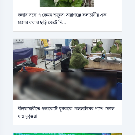
কলার সঙ্গে এ কেমন শক্রুতা তারাগঞ্জে কলাচাষীর এক
হাজার কলার ছড়ি কেটে দি...
নীলফামারীতে গলাকেটে যুবককে রেললাইনের পাশে ফেলে
যায় দুর্বৃত্তরা