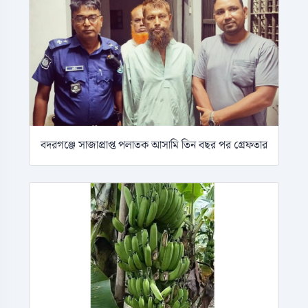
বদরগঞ্জে সাজাপ্রাপ্ত পলাতক আসামি তিন বছর পর গ্রেফতার