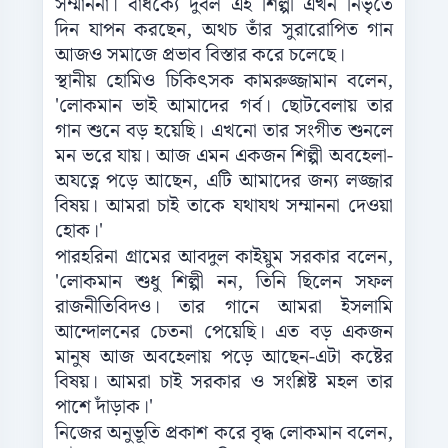
সম্মাননা। বার্ধক্যে দুর্বল এই শিল্পী এখন নিভৃতে
দিন যাপন করছেন, অথচ তাঁর সুরারোপিত গান
আজও সমাজে প্রভাব বিস্তার করে চলেছে।
স্থানীয় হোমিও চিকিৎসক কামরুজ্জামান বলেন,
'লোকমান ভাই আমাদের গর্ব। ছোটবেলায় তার
গান শুনে বড় হয়েছি। এখনো তার সংগীত শুনলে
মন ভরে যায়। আজ এমন একজন শিল্পী অবহেলা-
অযত্নে পড়ে আছেন, এটি আমাদের জন্য লজ্জার
বিষয়। আমরা চাই তাকে যথাযথ সম্মাননা দেওয়া
হোক।'
পারহরিনা গ্রামের আবদুল কাইয়ুম সরকার বলেন,
'লোকমান শুধু শিল্পী নন, তিনি ছিলেন সফল
রাজনীতিবিদও। তার গানে আমরা ইসলামি
আন্দোলনের চেতনা পেয়েছি। এত বড় একজন
মানুষ আজ অবহেলায় পড়ে আছেন-এটা কষ্টের
বিষয়। আমরা চাই সরকার ও সংশ্লিষ্ট মহল তার
পাশে দাঁড়াক।'
নিজের অনুভূতি প্রকাশ করে বৃদ্ধ লোকমান বলেন,