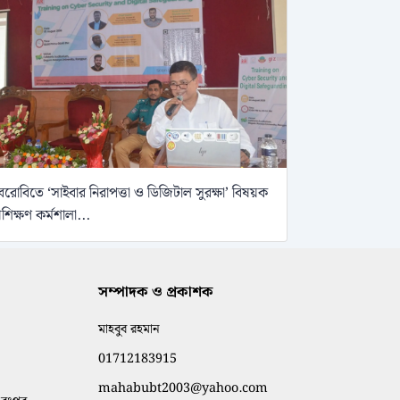
েরোবিতে ‘সাইবার নিরাপত্তা ও ডিজিটাল সুরক্ষা’ বিষয়ক
্রশিক্ষণ কর্মশালা...
সম্পাদক ও প্রকাশক
মাহবুব রহমান
01712183915
mahabubt2003@yahoo.com