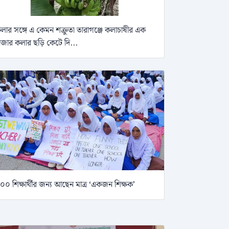
লার সঙ্গে এ কেমন শক্রুতা তারাগঞ্জে কলাচাষীর এক
াজার কলার ছড়ি কেটে দি...
০০ শিক্ষার্থীর জন্য আছেন মাত্র ‘একজন শিক্ষক’