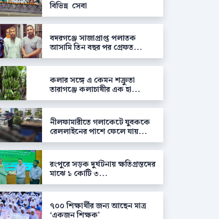
বিভিন্ন সেবা
বদরগঞ্জে সাজাপ্রাপ্ত পলাতক
আসামি তিন বছর পর গ্রেফত...
কলার সঙ্গে এ কেমন শক্রুতা
তারাগঞ্জে কলাচাষীর এক হা...
নীলফামারীতে গলাকেটে যুবককে
রেললাইনের পাশে ফেলে যায়...
রংপুরে সড়ক দুর্ঘটনায় ক্ষতিগ্রস্তদের
মাঝে ১ কোটি ৩...
৭০০ শিক্ষার্থীর জন্য আছেন মাত্র
‘একজন শিক্ষক’