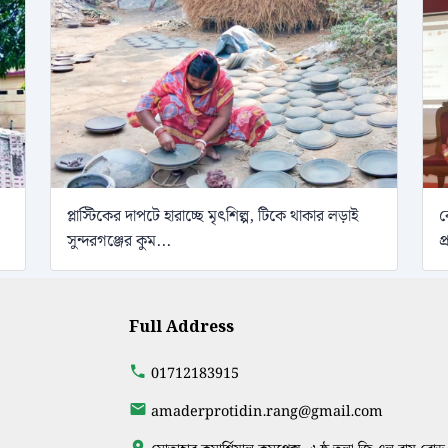
প্লাস্টিকের দাপটে হারাচ্ছে মৃৎশিল্প, টিকে থাকার লড়াই
ব
সুন্দরগঞ্জের কুম...
প
Full Address
01712183915
amaderprotidin.rang@gmail.com