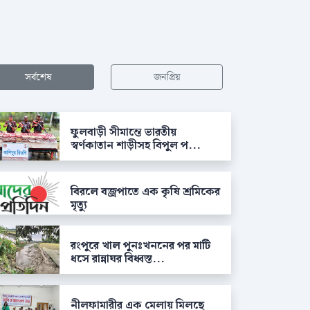
সর্বশেষ
জনপ্রিয়
ফুলবাড়ী সীমান্তে ভারতীয়
স্বর্ণকাতান শাড়ীসহ বিপুল প...
বিরলে বজ্রপাতে এক কৃষি শ্রমিকের
মৃত্যু
রংপুরে খাল পুনঃখননের পর মাটি
ধসে রান্নাঘর বিধ্বস্ত...
নীলফামারীর এক মেলায় মিলছে