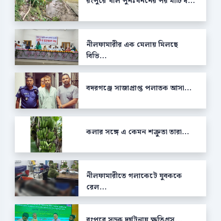
রংপুরে খাল পুনঃখননের পর মাটি ধ...
নীলফামারীর এক মেলায় মিলছে
বিভি...
বদরগঞ্জে সাজাপ্রাপ্ত পলাতক আসা...
কলার সঙ্গে এ কেমন শক্রুতা তারা...
নীলফামারীতে গলাকেটে যুবককে
রেল...
রংপুরে সড়ক দুর্ঘটনায় ক্ষতিগ্রস...