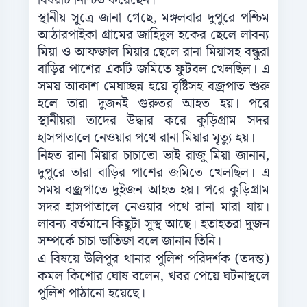
বিষয়টি নিশ্চিত করেছেন।
স্থানীয় সূত্রে জানা গেছে, মঙ্গলবার দুপুরে পশ্চিম
আঠারপাইকা গ্রামের জাহিদুল হকের ছেলে লাবন্য
মিয়া ও আফজাল মিয়ার ছেলে রানা মিয়াসহ বন্ধুরা
বাড়ির পাশের একটি জমিতে ফুটবল খেলছিল। এ
সময় আকাশ মেঘাচ্ছন্ন হয়ে বৃষ্টিসহ বজ্রপাত শুরু
হলে তারা দুজনই গুরুতর আহত হয়। পরে
স্থানীয়রা তাদের উদ্ধার করে কুড়িগ্রাম সদর
হাসপাতালে নেওয়ার পথে রানা মিয়ার মৃত্যু হয়।
নিহত রানা মিয়ার চাচাতো ভাই রাজু মিয়া জানান,
দুপুরে তারা বাড়ির পাশের জমিতে খেলছিল। এ
সময় বজ্রপাতে দুইজন আহত হয়। পরে কুড়িগ্রাম
সদর হাসপাতালে নেওয়ার পথে রানা মারা যায়।
লাবন্য বর্তমানে কিছুটা সুস্থ আছে। হতাহতরা দুজন
সম্প‌র্কে চাচা ভা‌তিজা ব‌লে জানান তি‌নি।
এ বিষয়ে উলিপুর থানার পুলিশ পরিদর্শক (তদন্ত)
কমল কিশোর ঘোষ বলেন, খবর পেয়ে ঘটনাস্থলে
পুলিশ পাঠানো হয়েছে।