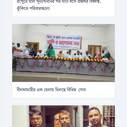
রংপুরে খাল পুনঃখননের পর মাটি ধসে রান্নাঘর বিধ্বস্ত,
ঝুঁকিতে পরিবারগুলো
নীলফামারীর এক মেলায় মিলছে বিভিন্ন সেবা