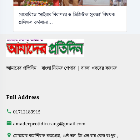
বেরোবিতে ‘সাইবার নিরাপত্তা ও ডিজিটাল সুরক্ষা’ বিষয়ক
প্রশিক্ষণ কর্মশালা...
আমাদের প্রতিদিন | বাংলা নিউজ পেপার | বাংলা খবরের কাগজ
Full Address
01712183915
amaderprotidin.rang@gmail.com
মোতাহার কমার্শিয়াল কমপ্লেক্স, ৬ষ্ঠ তলা জি.এল.রায় রোড রংপুর ,