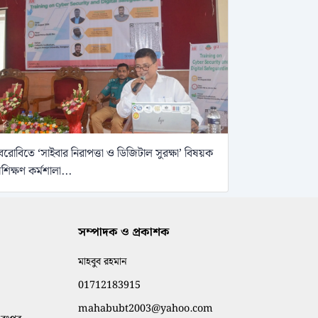
েরোবিতে ‘সাইবার নিরাপত্তা ও ডিজিটাল সুরক্ষা’ বিষয়ক
্রশিক্ষণ কর্মশালা...
সম্পাদক ও প্রকাশক
মাহবুব রহমান
01712183915
mahabubt2003@yahoo.com