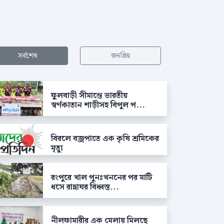
সর্বশেষ
জনপ্রিয়
ফুলবাড়ী সীমান্তে ভারতীয়
স্বর্ণকাতান শাড়ীসহ বিপুল প...
বিরলে বজ্রপাতে এক কৃষি শ্রমিকের
মৃত্যু
রংপুরে খাল পুনঃখননের পর মাটি
ধসে রান্নাঘর বিধ্বস্ত...
নীলফামারীর এক মেলায় মিলছে