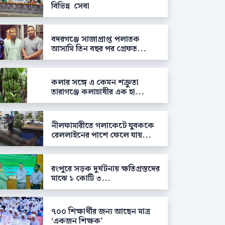
বিভিন্ন সেবা
বদরগঞ্জে সাজাপ্রাপ্ত পলাতক
আসামি তিন বছর পর গ্রেফত...
কলার সঙ্গে এ কেমন শক্রুতা
তারাগঞ্জে কলাচাষীর এক হা...
নীলফামারীতে গলাকেটে যুবককে
রেললাইনের পাশে ফেলে যায়...
রংপুরে সড়ক দুর্ঘটনায় ক্ষতিগ্রস্তদের
মাঝে ১ কোটি ৩...
৭০০ শিক্ষার্থীর জন্য আছেন মাত্র
‘একজন শিক্ষক’