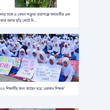
লার সঙ্গে এ কেমন শক্রুতা তারাগঞ্জে কলাচাষীর এক
াজার কলার ছড়ি কেটে দি...
০০ শিক্ষার্থীর জন্য আছেন মাত্র ‘একজন শিক্ষক’