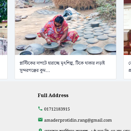
প্লাস্টিকের দাপটে হারাচ্ছে মৃৎশিল্প, টিকে থাকার লড়াই
ব
সুন্দরগঞ্জের কুম...
প
Full Address
01712183915
amaderprotidin.rang@gmail.com