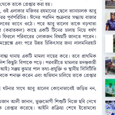
 থেকে তাকে গ্রেপ্তার করা হয়।
ছে, ওই এলাকার মজিবর রহমানের ছেলে ভ্যানচালক আবু
র পূর্বপরিচিত। ঈদের পরদিন শুক্রবার সন্ধ্যায় বাজার
লেবের ভ্যানে ওঠে। পরে আবু তালেব তাকে বড়খাতা
ের (করাতকল) কাছে একটি টিনের চালায় নিয়ে ধর্ষণ
াড়ি ফিরলে পরিবারের লোকজন বিষয়টি জানতে পারেন।
য কমপ্লেক্সে এবং পরে উন্নত চিকিৎসার জন্য লালমনিরহাট
বান্ধা থানায় একটি মামলা দায়ের করে। তবে প্রাথমিক
িশ কিছুটা বিপাকে পড়ে। পরবর্তীতে মামলার তদন্তকারী
আই) সঞ্জয় কুমার পাল তথ্য-প্রযুক্তি ও স্থানীয় সিসিটিভি
বকে শনাক্ত করেন এবং অভিযান চালিয়ে তাকে গ্রেপ্তার
এই ঘটনার সাথে আবু তালেব কোনোভাবেই জড়িত নন,
সি) রমজান আলী জানান, ভুক্তভোগী শিশুটি নিজে ছবি দেখে
্রেপ্তার করেছে। আইনি প্রক্রিয়া শেষে ইতোমধ্যে