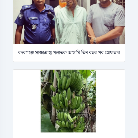
বদরগঞ্জে সাজাপ্রাপ্ত পলাতক আসামি তিন বছর পর গ্রেফতার