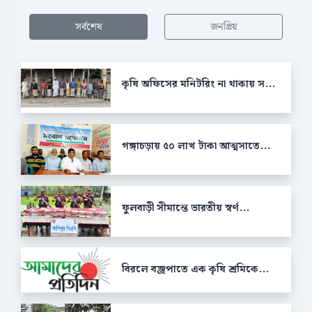
সর্বশেষ
জনপ্রিয়
কৃষি অফিসের মনিটরিং না থাকায় স...
গঙ্গাচড়ায় ৫০ লাখ টাকা আত্মসাতে...
ফুলবাড়ী সীমান্তে ভারতীয় স্বর্ণ...
বিরলে বজ্রপাতে এক কৃষি শ্রমিকে...