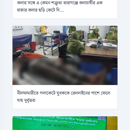
কলার সঙ্গে এ কেমন শক্রুতা তারাগঞ্জে কলাচাষীর এক
হাজার কলার ছড়ি কেটে দি...
নীলফামারীতে গলাকেটে যুবককে রেললাইনের পাশে ফেলে
যায় দুর্বৃত্তরা