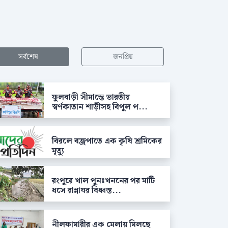
সর্বশেষ
জনপ্রিয়
ফুলবাড়ী সীমান্তে ভারতীয়
স্বর্ণকাতান শাড়ীসহ বিপুল প...
বিরলে বজ্রপাতে এক কৃষি শ্রমিকের
মৃত্যু
রংপুরে খাল পুনঃখননের পর মাটি
ধসে রান্নাঘর বিধ্বস্ত...
নীলফামারীর এক মেলায় মিলছে