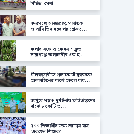
বিভিন্ন সেবা
বদরগঞ্জে সাজাপ্রাপ্ত পলাতক
আসামি তিন বছর পর গ্রেফত...
কলার সঙ্গে এ কেমন শক্রুতা
তারাগঞ্জে কলাচাষীর এক হা...
নীলফামারীতে গলাকেটে যুবককে
রেললাইনের পাশে ফেলে যায়...
রংপুরে সড়ক দুর্ঘটনায় ক্ষতিগ্রস্তদের
মাঝে ১ কোটি ৩...
৭০০ শিক্ষার্থীর জন্য আছেন মাত্র
‘একজন শিক্ষক’