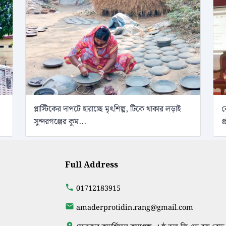
প্লাস্টিকের দাপটে হারাচ্ছে মৃৎশিল্প, টিকে থাকার লড়াই
ব
সুন্দরগঞ্জের কুম...
প
Full Address
01712183915
amaderprotidin.rang@gmail.com