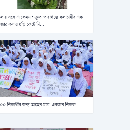
লার সঙ্গে এ কেমন শক্রুতা তারাগঞ্জে কলাচাষীর এক
াজার কলার ছড়ি কেটে দি...
০০ শিক্ষার্থীর জন্য আছেন মাত্র ‘একজন শিক্ষক’