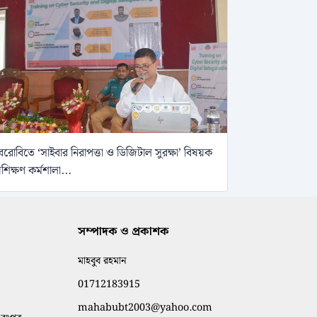
েরোবিতে ‘সাইবার নিরাপত্তা ও ডিজিটাল সুরক্ষা’ বিষয়ক
্রশিক্ষণ কর্মশালা...
সম্পাদক ও প্রকাশক
মাহবুব রহমান
01712183915
mahabubt2003@yahoo.com