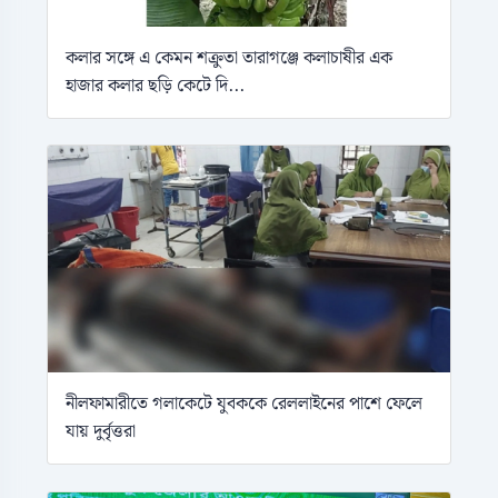
কলার সঙ্গে এ কেমন শক্রুতা তারাগঞ্জে কলাচাষীর এক
হাজার কলার ছড়ি কেটে দি...
নীলফামারীতে গলাকেটে যুবককে রেললাইনের পাশে ফেলে
যায় দুর্বৃত্তরা