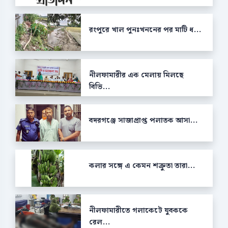
রংপুরে খাল পুনঃখননের পর মাটি ধ...
নীলফামারীর এক মেলায় মিলছে
বিভি...
বদরগঞ্জে সাজাপ্রাপ্ত পলাতক আসা...
কলার সঙ্গে এ কেমন শক্রুতা তারা...
নীলফামারীতে গলাকেটে যুবককে
রেল...