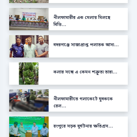
নীলফামারীর এক মেলায় মিলছে
বিভি...
বদরগঞ্জে সাজাপ্রাপ্ত পলাতক আসা...
কলার সঙ্গে এ কেমন শক্রুতা তারা...
নীলফামারীতে গলাকেটে যুবককে
রেল...
রংপুরে সড়ক দুর্ঘটনায় ক্ষতিগ্রস...