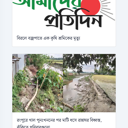
বিরলে বজ্রপাতে এক কৃষি শ্রমিকের মৃত্যু
রংপুরে খাল পুনঃখননের পর মাটি ধসে রান্নাঘর বিধ্বস্ত,
ঝুঁকিতে পরিবারগুলো