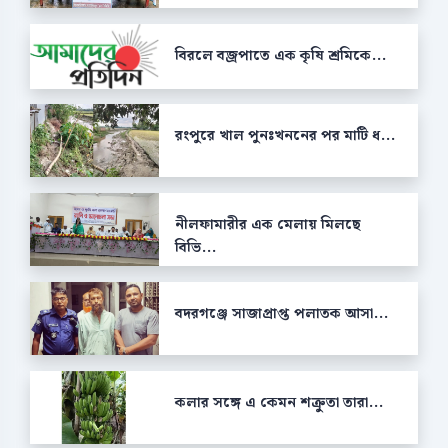
বিরলে বজ্রপাতে এক কৃষি শ্রমিকে...
রংপুরে খাল পুনঃখননের পর মাটি ধ...
নীলফামারীর এক মেলায় মিলছে
বিভি...
বদরগঞ্জে সাজাপ্রাপ্ত পলাতক আসা...
কলার সঙ্গে এ কেমন শক্রুতা তারা...