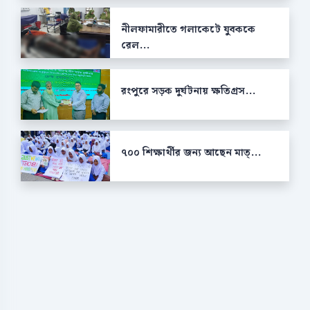
নীলফামারীতে গলাকেটে যুবককে
রেল...
রংপুরে সড়ক দুর্ঘটনায় ক্ষতিগ্রস...
৭০০ শিক্ষার্থীর জন্য আছেন মাত্...