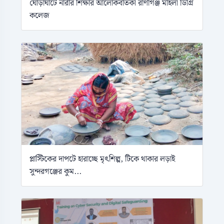
ঘোড়াঘাটে নারীর শিক্ষার আলোকবর্তিকা রাণীগঞ্জ মহিলা ডিগ্রি
কলেজ
প্লাস্টিকের দাপটে হারাচ্ছে মৃৎশিল্প, টিকে থাকার লড়াই
সুন্দরগঞ্জের কুম...