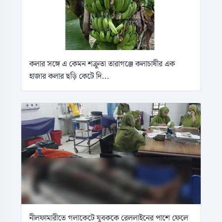
কলার সঙ্গে এ কেমন শক্রুতা তারাগঞ্জে কলাচাষীর এক
হাজার কলার ছড়ি কেটে দি...
নীলফামারীতে গলাকেটে যুবককে রেললাইনের পাশে ফেলে