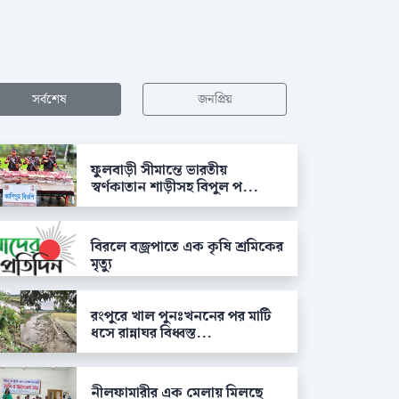
সর্বশেষ
জনপ্রিয়
ফুলবাড়ী সীমান্তে ভারতীয়
স্বর্ণকাতান শাড়ীসহ বিপুল প...
বিরলে বজ্রপাতে এক কৃষি শ্রমিকের
মৃত্যু
রংপুরে খাল পুনঃখননের পর মাটি
ধসে রান্নাঘর বিধ্বস্ত...
নীলফামারীর এক মেলায় মিলছে