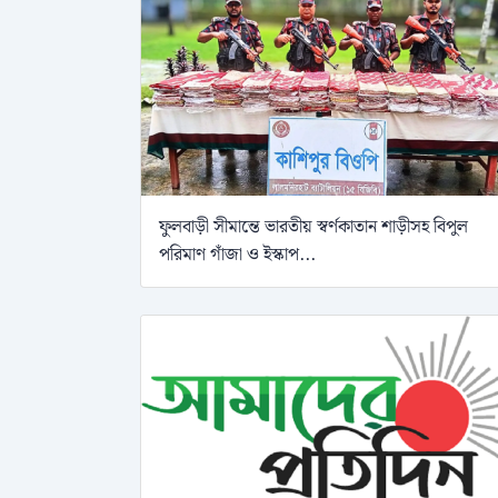
ফুলবাড়ী সীমান্তে ভারতীয় স্বর্ণকাতান শাড়ীসহ বিপুল
পরিমাণ গাঁজা ও ইস্কাপ...