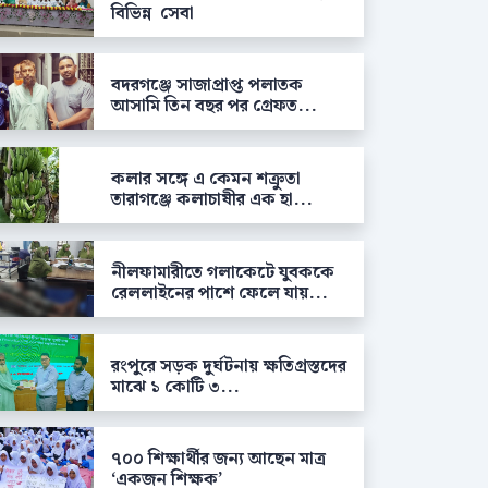
বিভিন্ন সেবা
বদরগঞ্জে সাজাপ্রাপ্ত পলাতক
আসামি তিন বছর পর গ্রেফত...
কলার সঙ্গে এ কেমন শক্রুতা
তারাগঞ্জে কলাচাষীর এক হা...
নীলফামারীতে গলাকেটে যুবককে
রেললাইনের পাশে ফেলে যায়...
রংপুরে সড়ক দুর্ঘটনায় ক্ষতিগ্রস্তদের
মাঝে ১ কোটি ৩...
৭০০ শিক্ষার্থীর জন্য আছেন মাত্র
‘একজন শিক্ষক’