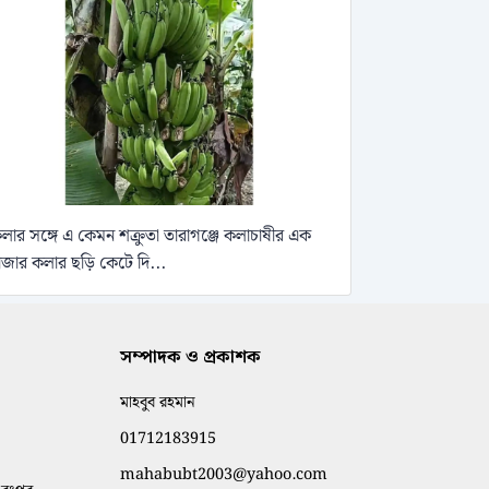
লার সঙ্গে এ কেমন শক্রুতা তারাগঞ্জে কলাচাষীর এক
াজার কলার ছড়ি কেটে দি...
সম্পাদক ও প্রকাশক
মাহবুব রহমান
01712183915
mahabubt2003@yahoo.com