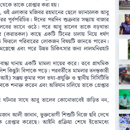
 থেকে তাকে গ্রেপ্তার করা হয়।
ছে, ওই এলাকার মজিবর রহমানের ছেলে ভ্যানচালক আবু
র পূর্বপরিচিত। ঈদের পরদিন শুক্রবার সন্ধ্যায় বাজার
লেবের ভ্যানে ওঠে। পরে আবু তালেব তাকে বড়খাতা
ের (করাতকল) কাছে একটি টিনের চালায় নিয়ে ধর্ষণ
াড়ি ফিরলে পরিবারের লোকজন বিষয়টি জানতে পারেন।
য কমপ্লেক্সে এবং পরে উন্নত চিকিৎসার জন্য লালমনিরহাট
বান্ধা থানায় একটি মামলা দায়ের করে। তবে প্রাথমিক
িশ কিছুটা বিপাকে পড়ে। পরবর্তীতে মামলার তদন্তকারী
আই) সঞ্জয় কুমার পাল তথ্য-প্রযুক্তি ও স্থানীয় সিসিটিভি
বকে শনাক্ত করেন এবং অভিযান চালিয়ে তাকে গ্রেপ্তার
এই ঘটনার সাথে আবু তালেব কোনোভাবেই জড়িত নন,
সি) রমজান আলী জানান, ভুক্তভোগী শিশুটি নিজে ছবি দেখে
্রেপ্তার করেছে। আইনি প্রক্রিয়া শেষে ইতোমধ্যে