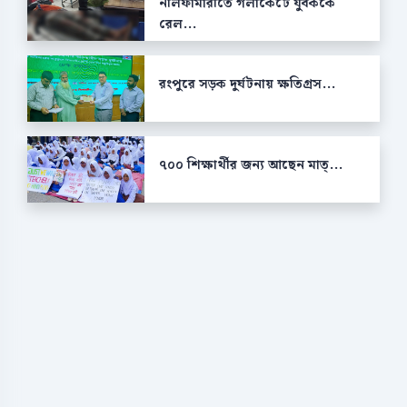
নীলফামারীতে গলাকেটে যুবককে
রেল...
রংপুরে সড়ক দুর্ঘটনায় ক্ষতিগ্রস...
৭০০ শিক্ষার্থীর জন্য আছেন মাত্...