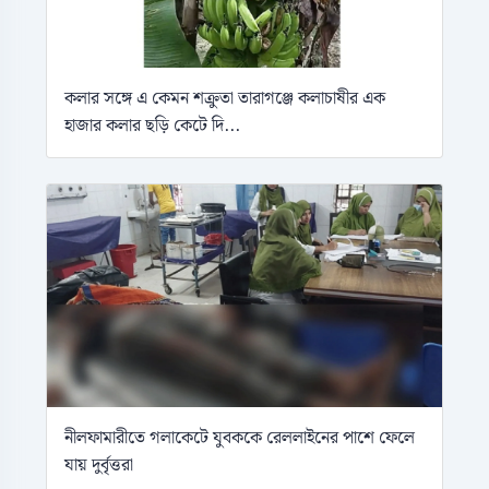
কলার সঙ্গে এ কেমন শক্রুতা তারাগঞ্জে কলাচাষীর এক
হাজার কলার ছড়ি কেটে দি...
নীলফামারীতে গলাকেটে যুবককে রেললাইনের পাশে ফেলে
যায় দুর্বৃত্তরা