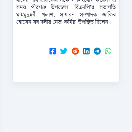
ধানের শীষ প্রতিকের পক্ষে গণসংযোগ করেন। এ
সময় পীরগঞ্জ উপজেলা বিএনপি’র সভাপতি
মাহমুদুন্নবী পলাশ, সাধারন সম্পাদক জাকির
হোসেন সহ দলীয় নেতা কর্মিরা উপস্থিত ছিলেন।