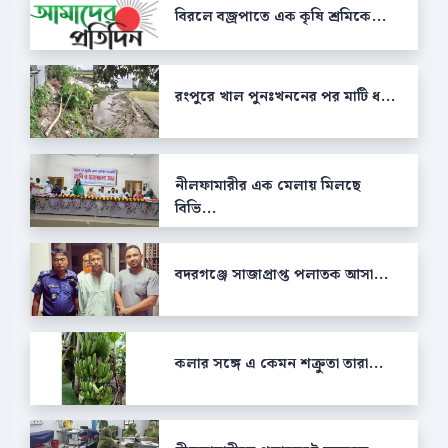
বিরলে বজ্রপাতে এক কৃষি শ্রমিকে...
রংপুরে খাল পুনঃখননের পর মাটি ধ...
নীলফামারীর এক মেলায় মিলছে
বিভি...
বদরগঞ্জে সাজাপ্রাপ্ত পলাতক আসা...
কলার সঙ্গে এ কেমন শক্রুতা তারা...