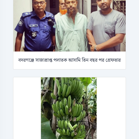
বদরগঞ্জে সাজাপ্রাপ্ত পলাতক আসামি তিন বছর পর গ্রেফতার