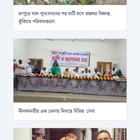
রংপুরে খাল পুনঃখননের পর মাটি ধসে রান্নাঘর বিধ্বস্ত,
ঝুঁকিতে পরিবারগুলো
নীলফামারীর এক মেলায় মিলছে বিভিন্ন সেবা