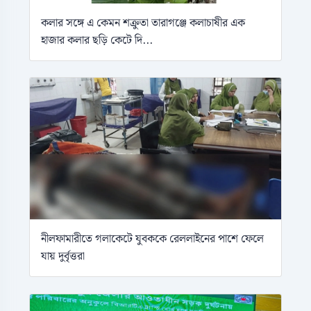
কলার সঙ্গে এ কেমন শক্রুতা তারাগঞ্জে কলাচাষীর এক
হাজার কলার ছড়ি কেটে দি...
নীলফামারীতে গলাকেটে যুবককে রেললাইনের পাশে ফেলে
যায় দুর্বৃত্তরা