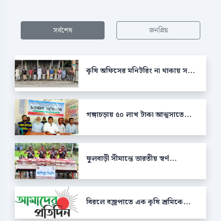
সর্বশেষ
জনপ্রিয়
কৃষি অফিসের মনিটরিং না থাকায় স...
গঙ্গাচড়ায় ৫০ লাখ টাকা আত্মসাতে...
ফুলবাড়ী সীমান্তে ভারতীয় স্বর্ণ...
বিরলে বজ্রপাতে এক কৃষি শ্রমিকে...